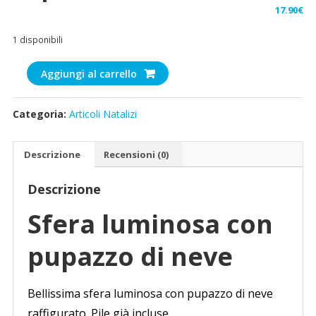
17.90
€
1 disponibili
Sfera
Aggiungi al carrello
luminosa
con
Categoria:
Articoli Natalizi
pupazzo
di
neve
Descrizione
Recensioni (0)
quantità
Descrizione
Sfera luminosa con
pupazzo di neve
Bellissima sfera luminosa con pupazzo di neve
raffigurato. Pile già incluse.