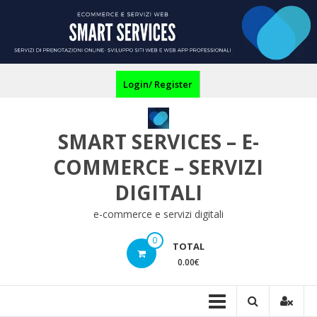
Skip
to
content
Login/ Register
SMART SERVICES – E-
COMMERCE – SERVIZI
DIGITALI
e-commerce e servizi digitali
0
TOTAL
0.00€