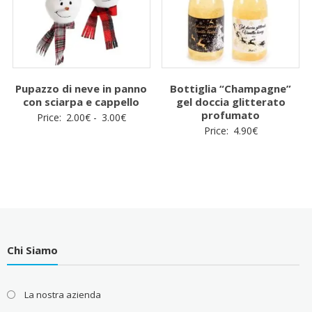
Pupazzo di neve in panno
Bottiglia “Champagne”
con sciarpa e cappello
gel doccia glitterato
profumato
Fascia
Price:
2.00
€
-
3.00
€
Price:
4.90
€
di
prezzo:
da
2.00€
a
3.00€
Chi Siamo
La nostra azienda