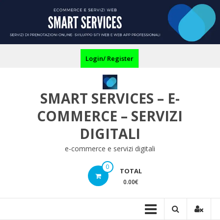
Skip
to
content
Login/ Register
SMART SERVICES – E-
COMMERCE – SERVIZI
DIGITALI
e-commerce e servizi digitali
0
TOTAL
0.00€